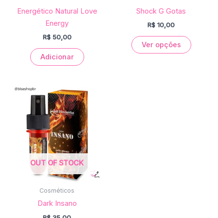
chosen
Energético Natural Love
Shock G Gotas
on
Energy
R$
10,00
the
R$
50,00
Ver opções
product
Adicionar
page
OUT OF STOCK
Cosméticos
Dark Insano
R$
35,00