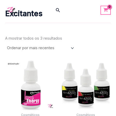
Ordenado
Skip
por
mais
Search
to
Excitantes
recentes
content
A mostrar todos os 3 resultados
This
product
has
multiple
variants
The
options
may
be
Cosméticos
Cosméticos