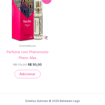
preço
preço
original
atual
era:
é:
R$ 70,00.
R$ 50,00.
Cosméticos
Perfume com Pheromonio
Phero-Max
R$
70,00
R$
50,00
Adicionar
Direitos Autorais © 2026 Between Legs