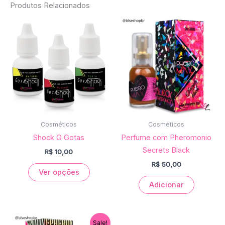
Produtos Relacionados
This
product
has
multiple
variants.
The
options
may
be
Cosméticos
Cosméticos
chosen
Shock G Gotas
Perfume com Pheromonio
on
Secrets Black
R$
10,00
the
R$
50,00
Ver opções
product
Adicionar
page
O
O
Sale!