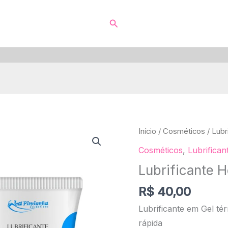
Search
Quantidade
Início
/
Cosméticos
/
Lubr
de
Cosméticos
,
Lubrifican
Lubrificante
Lubrificante 
Hot
Premium
R$
40,00
Lubrificante em Gel té
rápida