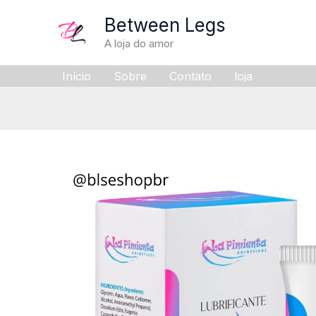
Skip
Between Legs
to
A loja do amor
content
Início
Sobre
Contato
loja